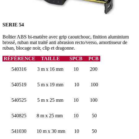
SERIE 54
Boîtier ABS bi-matière avec grip caoutchouc, finition aluminium
brossé, ruban mat traité anti abrasion recto/verso, amortisseur de
ruban, blocage noir, clip et dragonne.
RÉFÉRENCE
TAILLE
SPCB
PCB
540316
3 m x 16 mm
10
200
540519
5 m x 19 mm
10
100
540525
5 m x 25 mm
10
100
540825
8 m x 25 mm
10
50
541030
10 m x 30 mm
10
50