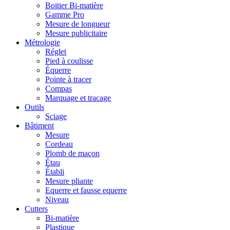
Boitier Bi-matière
Gamme Pro
Mesure de longueur
Mesure publicitaire
Métrologie
Réglet
Pied à coulisse
Équerre
Pointe à tracer
Compas
Marquage et tracage
Outils
Sciage
Bâtiment
Mesure
Cordeau
Plomb de maçon
Étau
Établi
Mesure pliante
Equerre et fausse equerre
Niveau
Cutters
Bi-matière
Plastique