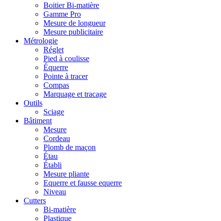
Boitier Bi-matière
Gamme Pro
Mesure de longueur
Mesure publicitaire
Métrologie
Réglet
Pied à coulisse
Équerre
Pointe à tracer
Compas
Marquage et tracage
Outils
Sciage
Bâtiment
Mesure
Cordeau
Plomb de maçon
Étau
Établi
Mesure pliante
Equerre et fausse equerre
Niveau
Cutters
Bi-matière
Plastique