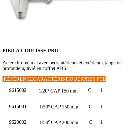
PIED À COULISSE PRO
Acier chromé mat avec becs intérieurs et extérieurs, jauge de
profondeur, livré en coffret ABS.
RÉFÉRENCE
CARACTÉRISTIQUES
PRES.
PCB
e
9615002
C
1
1/20
CAP 150 mm
e
9615001
C
1
1/50
CAP 150 mm
e
9620002
C
1
1/50
CAP 200 mm