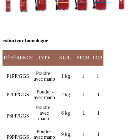
extincteur homologué
RÉFÉRENCE
TYPE
KG/L
SPCB
PCB
Poudre -
P1PP/GGS
1 kg
1
1
avec mano
Poudre -
P2PP/GGS
2 kg
1
1
avec mano
Poudre -
avec
6 kg
1
1
P6PP/GGS
mano
Poudre -
9 kg
1
1
P9PP/GGS
avec mano