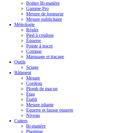
Boitier Bi-matière
Gamme Pro
Mesure de longueur
Mesure publicitaire
Métrologie
Réglet
Pied à coulisse
Équerre
Pointe à tracer
Compas
Marquage et tracage
Outils
Sciage
Bâtiment
Mesure
Cordeau
Plomb de maçon
Étau
Établi
Mesure pliante
Equerre et fausse equerre
Niveau
Cutters
Bi-matière
Plastique